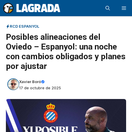
Saltar
Me
al
contenido
RCD ESPANYOL
Posibles alineaciones del
Oviedo – Espanyol: una noche
con cambios obligados y planes
por ajustar
Xavier Boró
17 de octubre de 2025