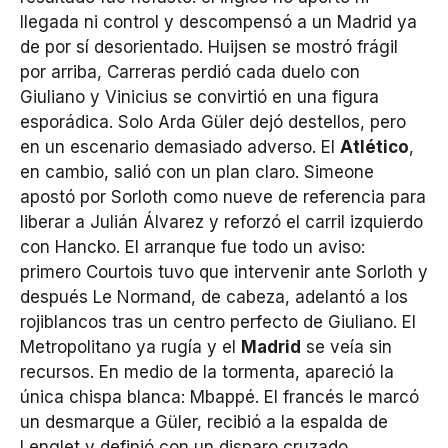
llegada ni control y descompensó a un Madrid ya
de por sí desorientado. Huijsen se mostró frágil
por arriba, Carreras perdió cada duelo con
Giuliano y Vinicius se convirtió en una figura
esporádica. Solo Arda Güler dejó destellos, pero
en un escenario demasiado adverso. El
Atlético
,
en cambio, salió con un plan claro. Simeone
apostó por Sorloth como nueve de referencia para
liberar a Julián Álvarez y reforzó el carril izquierdo
con Hancko. El arranque fue todo un aviso:
primero Courtois tuvo que intervenir ante Sorloth y
después Le Normand, de cabeza, adelantó a los
rojiblancos tras un centro perfecto de Giuliano. El
Metropolitano ya rugía y el
Madrid
se veía sin
recursos. En medio de la tormenta, apareció la
única chispa blanca: Mbappé. El francés le marcó
un desmarque a Güler, recibió a la espalda de
Lenglet y definió con un disparo cruzado