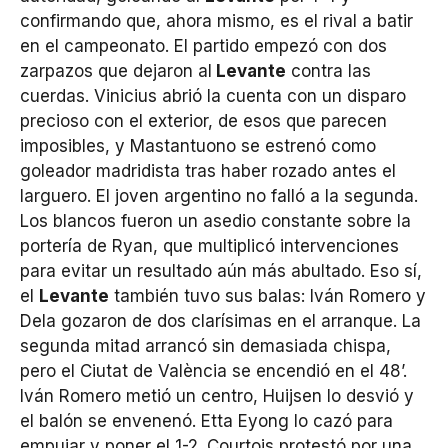
confirmando que, ahora mismo, es el rival a batir
en el campeonato. El partido empezó con dos
zarpazos que dejaron al
Levante
contra las
cuerdas. Vinicius abrió la cuenta con un disparo
precioso con el exterior, de esos que parecen
imposibles, y Mastantuono se estrenó como
goleador madridista tras haber rozado antes el
larguero. El joven argentino no falló a la segunda.
Los blancos fueron un asedio constante sobre la
portería de Ryan, que multiplicó intervenciones
para evitar un resultado aún más abultado. Eso sí,
el
Levante
también tuvo sus balas: Iván Romero y
Dela gozaron de dos clarísimas en el arranque. La
segunda mitad arrancó sin demasiada chispa,
pero el Ciutat de València se encendió en el 48’.
Iván Romero metió un centro, Huijsen lo desvió y
el balón se envenenó. Etta Eyong lo cazó para
empujar y poner el 1-2. Courtois protestó por una