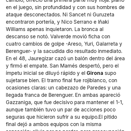
cambio, ofreció una primera parte muy floja: plano
en el juego, sin profundidad y con sus hombres de
ataque desconectados. Ni Sancet ni Guruzeta
encontraron portería, y Nico Serrano e Iñaki
Williams apenas inquietaron. La bronca al
descanso se notó. Valverde movió ficha con
cuatro cambios de golpe -Areso, Yuri, Galarreta y
Berenguer- y la sacudida dio resultado inmediato.
En el 48, Jauregizar cazó un balón dentro del área
y firmó el empate. San Mamés despertó, pero el
ímpetu inicial se diluyó rápido y el
Girona
supo
sujetarse bien. El tramo final fue rojiblanco, con
ocasiones claras: un cabezazo de Paredes y una
llegada franca de Berenguer. En ambas apareció
Gazzaniga, que fue decisivo para mantener el 1-1,
aunque también tuvo un par de acciones poco
seguras que hicieron sufrir a su equipo.El pitido
final dejó a ambos equipos con la misma