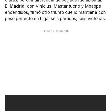
claras, pero la diferencia de pegada fue abismal.
El
Madrid
, con Vinicius, Mastantuono y Mbappé
encendidos, firmó otro triunfo que lo mantiene con
paso perfecto en Liga: seis partidos, seis victorias.
▼ Ad by Refinery89