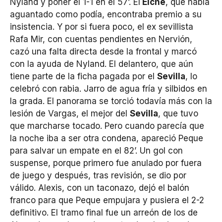
Nyland y poner el 1-1 en el 57’. El
Elche
, que había
aguantado como podía, encontraba premio a su
insistencia. Y por si fuera poco, el ex sevillista
Rafa Mir, con cuentas pendientes en Nervión,
cazó una falta directa desde la frontal y marcó
con la ayuda de Nyland. El delantero, que aún
tiene parte de la ficha pagada por el
Sevilla
, lo
celebró con rabia. Jarro de agua fría y silbidos en
la grada. El panorama se torció todavía más con la
lesión de Vargas, el mejor del
Sevilla
, que tuvo
que marcharse tocado. Pero cuando parecía que
la noche iba a ser otra condena, apareció Peque
para salvar un empate en el 82’. Un gol con
suspense, porque primero fue anulado por fuera
de juego y después, tras revisión, se dio por
válido. Alexis, con un taconazo, dejó el balón
franco para que Peque empujara y pusiera el 2-2
definitivo. El tramo final fue un arreón de los de