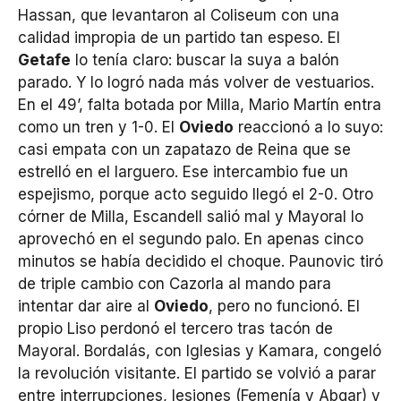
Hassan, que levantaron al Coliseum con una
calidad impropia de un partido tan espeso. El
Getafe
lo tenía claro: buscar la suya a balón
parado. Y lo logró nada más volver de vestuarios.
En el 49’, falta botada por Milla, Mario Martín entra
como un tren y 1-0. El
Oviedo
reaccionó a lo suyo:
casi empata con un zapatazo de Reina que se
estrelló en el larguero. Ese intercambio fue un
espejismo, porque acto seguido llegó el 2-0. Otro
córner de Milla, Escandell salió mal y Mayoral lo
aprovechó en el segundo palo. En apenas cinco
minutos se había decidido el choque. Paunovic tiró
de triple cambio con Cazorla al mando para
intentar dar aire al
Oviedo
, pero no funcionó. El
propio Liso perdonó el tercero tras tacón de
Mayoral. Bordalás, con Iglesias y Kamara, congeló
la revolución visitante. El partido se volvió a parar
entre interrupciones, lesiones (Femenía y Abqar) y