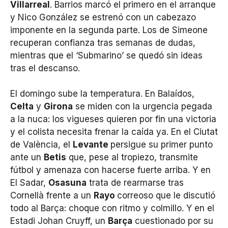
Villarreal
. Barrios marcó el primero en el arranque
y Nico González se estrenó con un cabezazo
imponente en la segunda parte. Los de Simeone
recuperan confianza tras semanas de dudas,
mientras que el ‘Submarino’ se quedó sin ideas
tras el descanso.
El domingo sube la temperatura. En Balaídos,
Celta
y
Girona
se miden con la urgencia pegada
a la nuca: los vigueses quieren por fin una victoria
y el colista necesita frenar la caída ya. En el Ciutat
de València, el
Levante
persigue su primer punto
ante un
Betis
que, pese al tropiezo, transmite
fútbol y amenaza con hacerse fuerte arriba. Y en
El Sadar,
Osasuna
trata de rearmarse tras
Cornellà frente a un
Rayo
correoso que le discutió
todo al Barça: choque con ritmo y colmillo. Y en el
Estadi Johan Cruyff, un
Barça
cuestionado por su