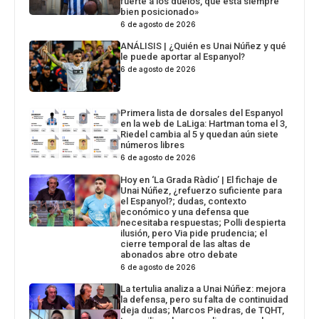
fuerte a los duelos, que está siempre
bien posicionado»
6 de agosto de 2026
ANÁLISIS | ¿Quién es Unai Núñez y qué
le puede aportar al Espanyol?
6 de agosto de 2026
Primera lista de dorsales del Espanyol
en la web de LaLiga: Hartman toma el 3,
Riedel cambia al 5 y quedan aún siete
números libres
6 de agosto de 2026
Hoy en ‘La Grada Ràdio’ | El fichaje de
Unai Núñez, ¿refuerzo suficiente para
el Espanyol?; dudas, contexto
económico y una defensa que
necesitaba respuestas; Polli despierta
ilusión, pero Via pide prudencia; el
cierre temporal de las altas de
abonados abre otro debate
6 de agosto de 2026
La tertulia analiza a Unai Núñez: mejora
la defensa, pero su falta de continuidad
deja dudas; Marcos Piedras, de TQHT,