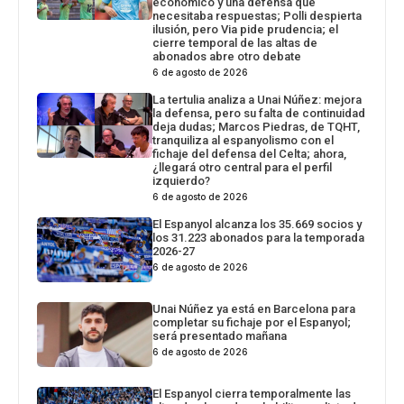
económico y una defensa que
necesitaba respuestas; Polli despierta
ilusión, pero Via pide prudencia; el
cierre temporal de las altas de
abonados abre otro debate
6 de agosto de 2026
La tertulia analiza a Unai Núñez: mejora
la defensa, pero su falta de continuidad
deja dudas; Marcos Piedras, de TQHT,
tranquiliza al espanyolismo con el
fichaje del defensa del Celta; ahora,
¿llegará otro central para el perfil
izquierdo?
6 de agosto de 2026
El Espanyol alcanza los 35.669 socios y
los 31.223 abonados para la temporada
2026-27
6 de agosto de 2026
Unai Núñez ya está en Barcelona para
completar su fichaje por el Espanyol;
será presentado mañana
6 de agosto de 2026
El Espanyol cierra temporalmente las