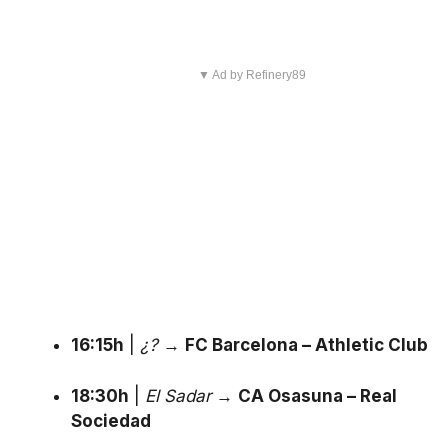
▼ Ad by Refinery89
16:15h
|
¿?
→
FC Barcelona – Athletic Club
18:30h
|
El Sadar
→
CA Osasuna – Real
Sociedad