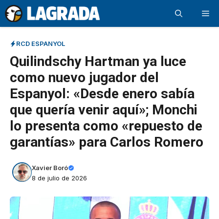
Saltar
Me
al
contenido
RCD ESPANYOL
Quilindschy Hartman ya luce
como nuevo jugador del
Espanyol: «Desde enero sabía
que quería venir aquí»; Monchi
lo presenta como «repuesto de
garantías» para Carlos Romero
Xavier Boró
8 de julio de 2026