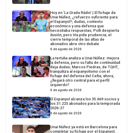
Hoy en ‘La Grada Ràdio’ | El fichaje de
Unai Núñez, ¿refuerzo suficiente para
el Espanyol?; dudas, contexto
económico y una defensa que
necesitaba respuestas; Polli despierta
ilusión, pero Via pide prudencia; el
cierre temporal de las altas de
abonados abre otro debate
6 de agosto de 2026
La tertulia analiza a Unai Núñez: mejora
la defensa, pero su falta de continuidad
deja dudas; Marcos Piedras, de TQHT,
tranquiliza al espanyolismo con el
fichaje del defensa del Celta; ahora,
¿llegará otro central para el perfil
izquierdo?
6 de agosto de 2026
El Espanyol alcanza los 35.669 socios y
los 31.223 abonados para la temporada
2026-27
6 de agosto de 2026
Unai Núñez ya está en Barcelona para
completar su fichaje por el Espanyol;