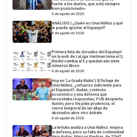
fuerte a los duelos, que está siempre
bien posicionado»
6 de agosto de 2026
ANÁLISIS | ¿Quién es Unai Núñez y qué
le puede aportar al Espanyol?
6 de agosto de 2026
Primera lista de dorsales del Espanyol
en la web de LaLiga: Hartman toma el 3,
Riedel cambia al 5 y quedan aún siete
números libres
6 de agosto de 2026
Hoy en ‘La Grada Ràdio’ | El fichaje de
Unai Núñez, ¿refuerzo suficiente para
el Espanyol?; dudas, contexto
económico y una defensa que
necesitaba respuestas; Polli despierta
ilusión, pero Via pide prudencia; el
cierre temporal de las altas de
abonados abre otro debate
6 de agosto de 2026
La tertulia analiza a Unai Núñez: mejora
la defensa, pero su falta de continuidad
deja dudas; Marcos Piedras, de TQHT,