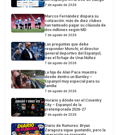
7 de agosto de 2026
Marcos Fernández dispara su
cotización: más de diez clubes
han tanteado pagar su cláusula de
dos millones según MD
7 de agosto de 2026
Las preguntas que debe
responder Monchi, el director
general deportivo del Espanyol,
tras el fichaje de Unai Núñez
7 de agosto de 2026
La hija de Alan Pace muestra
desde dentro un Burnley –
Espanyol muy especial para su
familia
7 de agosto de 2026
Horario y dónde ver el Coventry
City – Espanyol de la
pretemporada 2026-27
7 de agosto de 2026
Diario de Rumores: Bryan
Zaragoza sigue gustando, pero la
operación se presenta