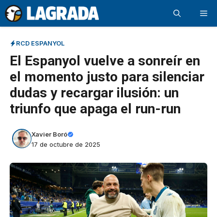
Saltar
Me
al
contenido
RCD ESPANYOL
El Espanyol vuelve a sonreír en
el momento justo para silenciar
dudas y recargar ilusión: un
triunfo que apaga el run-run
Xavier Boró
17 de octubre de 2025