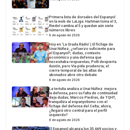
Primera lista de dorsales del Espanyol
en la web de LaLiga: Hartman toma el 3,
Riedel cambia al 5 y quedan aún siete
números libres
6 de agosto de 2026
Hoy en ‘La Grada Ràdio’ | El fichaje de
Unai Núñez, ¿refuerzo suficiente para
el Espanyol?; dudas, contexto
económico y una defensa que
necesitaba respuestas; Polli despierta
ilusión, pero Via pide prudencia; el
cierre temporal de las altas de
abonados abre otro debate
6 de agosto de 2026
La tertulia analiza a Unai Núñez: mejora
la defensa, pero su falta de continuidad
deja dudas; Marcos Piedras, de TQHT,
tranquiliza al espanyolismo con el
fichaje del defensa del Celta; ahora,
¿llegará otro central para el perfil
izquierdo?
6 de agosto de 2026
El Espanyol alcanza los 35.669 socios y