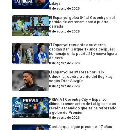
LaLiga
8 de agosto de 2026
El Espanyol golea 0-4 al Coventry en el
partido de entrenamiento a puerta
cerrada
8 de agosto de 2026
El Espanyol recuerda a su eterno
capitán Dani Jarque 17 años después:
homenaje en la puerta 21 y nueva figura
de cera
8 de agosto de 2026
El Espanyol se interesa por Felix
Uduokhai, central zurdo del Beşiktaş,
según Ertan Süzgün
8 de agosto de 2026
PREVIA | Coventry City – Espanyol:
último examen antes de LaLiga ante un
recién ascendido que se ha reforzado
a golpe de Premier
8 de agosto de 2026
Dani Jarque sigue presente: 17 años