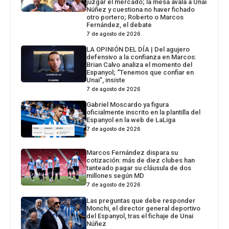
juzgar el mercado; la mesa avala a Unai
Núñez y cuestiona no haver fichado
otro portero; Roberto o Marcos
Fernández, el debate
7 de agosto de 2026
LA OPINIÓN DEL DÍA | Del agujero
defensivo a la confianza en Marcos:
Brian Calvo analiza el momento del
Espanyol; “Tenemos que confiar en
Unai”, insiste
7 de agosto de 2026
Gabriel Moscardo ya figura
oficialmente inscrito en la plantilla del
Espanyol en la web de LaLiga
7 de agosto de 2026
Marcos Fernández dispara su
cotización: más de diez clubes han
tanteado pagar su cláusula de dos
millones según MD
7 de agosto de 2026
Las preguntas que debe responder
Monchi, el director general deportivo
del Espanyol, tras el fichaje de Unai
Núñez