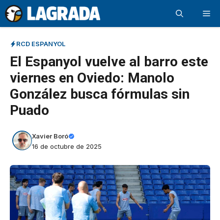
Saltar
Me
al
contenido
RCD ESPANYOL
El Espanyol vuelve al barro este
viernes en Oviedo: Manolo
González busca fórmulas sin
Puado
Xavier Boró
16 de octubre de 2025