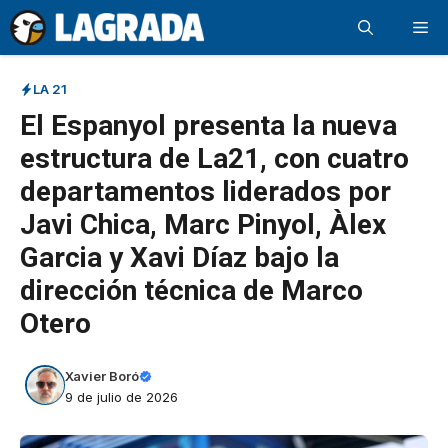
Saltar
Me
al
contenido
LA 21
El Espanyol presenta la nueva
estructura de La21, con cuatro
departamentos liderados por
Javi Chica, Marc Pinyol, Àlex
Garcia y Xavi Díaz bajo la
dirección técnica de Marco
Otero
Xavier Boró
9 de julio de 2026