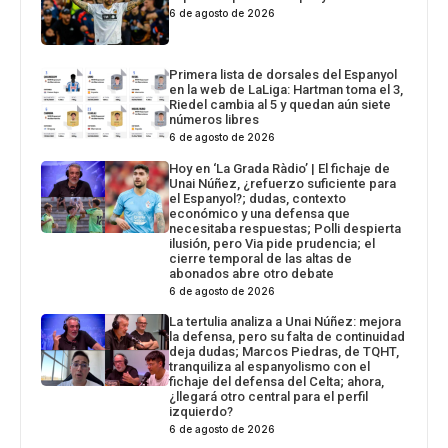
6 de agosto de 2026
Primera lista de dorsales del Espanyol
en la web de LaLiga: Hartman toma el 3,
Riedel cambia al 5 y quedan aún siete
números libres
6 de agosto de 2026
Hoy en ‘La Grada Ràdio’ | El fichaje de
Unai Núñez, ¿refuerzo suficiente para
el Espanyol?; dudas, contexto
económico y una defensa que
necesitaba respuestas; Polli despierta
ilusión, pero Via pide prudencia; el
cierre temporal de las altas de
abonados abre otro debate
6 de agosto de 2026
La tertulia analiza a Unai Núñez: mejora
la defensa, pero su falta de continuidad
deja dudas; Marcos Piedras, de TQHT,
tranquiliza al espanyolismo con el
fichaje del defensa del Celta; ahora,
¿llegará otro central para el perfil
izquierdo?
6 de agosto de 2026