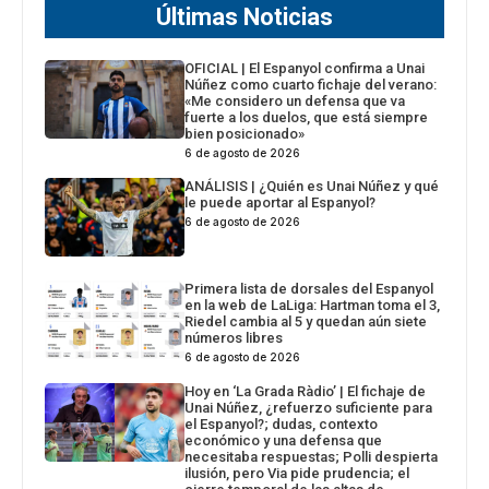
Últimas Noticias
OFICIAL | El Espanyol confirma a Unai
Núñez como cuarto fichaje del verano:
«Me considero un defensa que va
fuerte a los duelos, que está siempre
bien posicionado»
6 de agosto de 2026
ANÁLISIS | ¿Quién es Unai Núñez y qué
le puede aportar al Espanyol?
6 de agosto de 2026
Primera lista de dorsales del Espanyol
en la web de LaLiga: Hartman toma el 3,
Riedel cambia al 5 y quedan aún siete
números libres
6 de agosto de 2026
Hoy en ‘La Grada Ràdio’ | El fichaje de
Unai Núñez, ¿refuerzo suficiente para
el Espanyol?; dudas, contexto
económico y una defensa que
necesitaba respuestas; Polli despierta
ilusión, pero Via pide prudencia; el