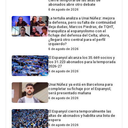
cierre temporal de las altas de
abonados abre otro debate
6 de agosto de 2026
La tertulia analiza a Unai Núñez: mejora
la defensa, pero su falta de continuidad
deja dudas; Marcos Piedras, de TQHT,
tranquiliza al espanyolismo con el
fichaje del defensa del Celta; ahora,
¿llegará otro central para el perfil
izquierdo?
6 de agosto de 2026
El Espanyol alcanza los 35.669 socios y
los 31.223 abonados para la temporada
2026-27
6 de agosto de 2026
Unai Núñez ya está en Barcelona para
completar su fichaje por el Espanyol;
será presentado mañana
6 de agosto de 2026
El Espanyol cierra temporalmente las
altas de abonados y habilita una lista de
espera
6 de agosto de 2026