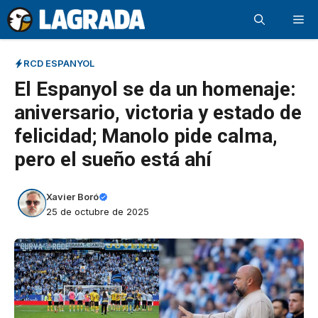
Saltar
Me
al
contenido
RCD ESPANYOL
El Espanyol se da un homenaje:
aniversario, victoria y estado de
felicidad; Manolo pide calma,
pero el sueño está ahí
Xavier Boró
25 de octubre de 2025