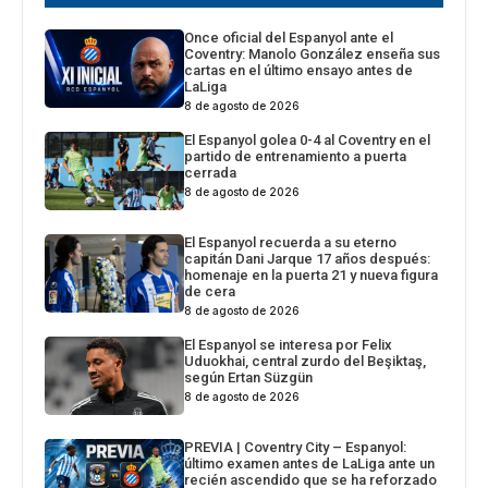
Once oficial del Espanyol ante el
Coventry: Manolo González enseña sus
cartas en el último ensayo antes de
LaLiga
8 de agosto de 2026
El Espanyol golea 0-4 al Coventry en el
partido de entrenamiento a puerta
cerrada
8 de agosto de 2026
El Espanyol recuerda a su eterno
capitán Dani Jarque 17 años después:
homenaje en la puerta 21 y nueva figura
de cera
8 de agosto de 2026
El Espanyol se interesa por Felix
Uduokhai, central zurdo del Beşiktaş,
según Ertan Süzgün
8 de agosto de 2026
PREVIA | Coventry City – Espanyol:
último examen antes de LaLiga ante un
recién ascendido que se ha reforzado