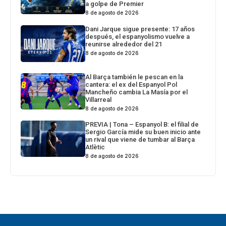
a golpe de Premier
8 de agosto de 2026
Dani Jarque sigue presente: 17 años
después, el espanyolismo vuelve a
reunirse alrededor del 21
8 de agosto de 2026
Al Barça también le pescan en la
cantera: el ex del Espanyol Pol
Mancheño cambia La Masía por el
Villarreal
8 de agosto de 2026
PREVIA | Tona – Espanyol B: el filial de
Sergio García mide su buen inicio ante
un rival que viene de tumbar al Barça
Atlètic
8 de agosto de 2026