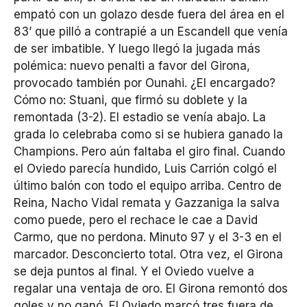
empató con un golazo desde fuera del área en el
83’ que pilló a contrapié a un Escandell que venía
de ser imbatible. Y luego llegó la jugada más
polémica: nuevo penalti a favor del Girona,
provocado también por Ounahi. ¿El encargado?
Cómo no: Stuani, que firmó su doblete y la
remontada (3-2). El estadio se venía abajo. La
grada lo celebraba como si se hubiera ganado la
Champions. Pero aún faltaba el giro final. Cuando
el Oviedo parecía hundido, Luis Carrión colgó el
último balón con todo el equipo arriba. Centro de
Reina, Nacho Vidal remata y Gazzaniga la salva
como puede, pero el rechace le cae a David
Carmo, que no perdona. Minuto 97 y el 3-3 en el
marcador. Desconcierto total. Otra vez, el Girona
se deja puntos al final. Y el Oviedo vuelve a
regalar una ventaja de oro. El Girona remontó dos
goles y no ganó. El Oviedo marcó tres fuera de