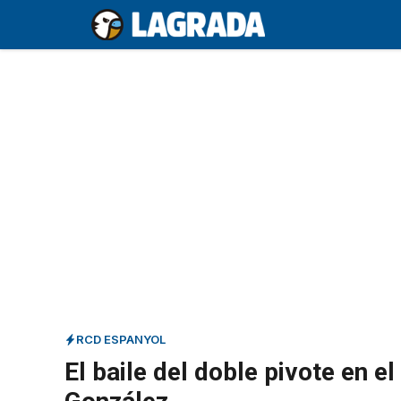
Saltar
al
contenido
RCD ESPANYOL
El baile del doble pivote en e