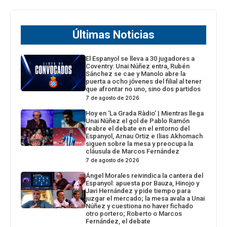
Últimas Noticias
El Espanyol se lleva a 30 jugadores a
Coventry: Unai Núñez entra, Rubén
Sánchez se cae y Manolo abre la
puerta a ocho jóvenes del filial al tener
que afrontar no uno, sino dos partidos
7 de agosto de 2026
Hoy en ‘La Grada Ràdio’ | Mientras llega
Unai Núñez el gol de Pablo Ramón
reabre el debate en el entorno del
Espanyol, Arnau Ortiz e Ilias Akhomach
siguen sobre la mesa y preocupa la
cláusula de Marcos Fernández
7 de agosto de 2026
Ángel Morales reivindica la cantera del
Espanyol: apuesta por Bauza, Hinojo y
Javi Hernández y pide tiempo para
juzgar el mercado; la mesa avala a Unai
Núñez y cuestiona no haver fichado
otro portero; Roberto o Marcos
Fernández, el debate