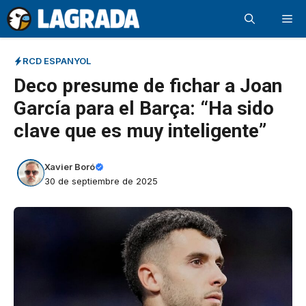
Saltar
Me
al
contenido
RCD ESPANYOL
Deco presume de fichar a Joan
García para el Barça: “Ha sido
clave que es muy inteligente”
Xavier Boró
30 de septiembre de 2025