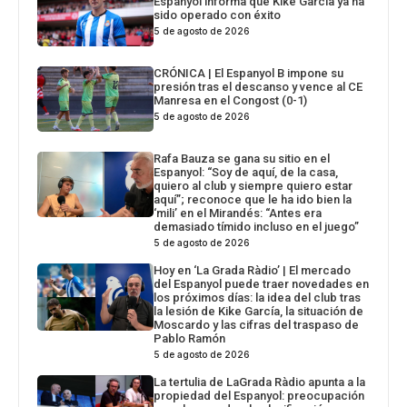
Espanyol informa que Kike García ya ha
sido operado con éxito
5 de agosto de 2026
CRÓNICA | El Espanyol B impone su
presión tras el descanso y vence al CE
Manresa en el Congost (0-1)
5 de agosto de 2026
Rafa Bauza se gana su sitio en el
Espanyol: “Soy de aquí, de la casa,
quiero al club y siempre quiero estar
aquí”; reconoce que le ha ido bien la
‘mili’ en el Mirandés: “Antes era
demasiado tímido incluso en el juego”
5 de agosto de 2026
Hoy en ‘La Grada Ràdio’ | El mercado
del Espanyol puede traer novedades en
los próximos días: la idea del club tras
la lesión de Kike García, la situación de
Moscardo y las cifras del traspaso de
Pablo Ramón
5 de agosto de 2026
La tertulia de LaGrada Ràdio apunta a la
propiedad del Espanyol: preocupación