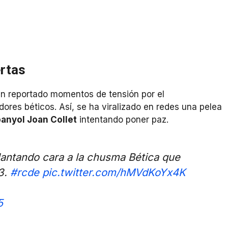
ertas
n reportado momentos de tensión por el
dores béticos.
Así, se ha viralizado en redes una pelea
anyol Joan Collet
intentando poner paz.
lantando cara a la chusma Bética que
03.
#rcde
pic.twitter.com/hMVdKoYx4K
5