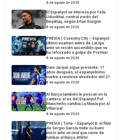
8 de agosto de 2026
El Espanyol se interesa por Felix
Uduokhai, central zurdo del
Beşiktaş, según Ertan Süzgün
8 de agosto de 2026
PREVIA | Coventry City – Espanyol:
último examen antes de LaLiga
ante un recién ascendido que se
ha reforzado a golpe de Premier
8 de agosto de 2026
Dani Jarque sigue presente: 17
años después, el espanyolismo
vuelve a reunirse alrededor del 21
8 de agosto de 2026
Al Barça también le pescan en la
cantera: el ex del Espanyol Pol
Mancheño cambia La Masía por el
Villarreal
8 de agosto de 2026
PREVIA | Tona – Espanyol B: el filial
de Sergio García mide su buen
inicio ante un rival que viene de
tumbar al Barça Atlètic