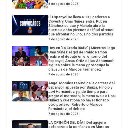
8 de agosto de 2026
El Espanyol se lleva a 30 jugadores a
Coventry: Unai Núñez entra, Rubén
Sánchez se cae y Manolo abre la
puerta a ocho jóvenes del filial al tener
que afrontar no uno, sino dos partidos
7 de agosto de 2026
Hoy en ‘La Grada Ràdio’ | Mientras llega
Unai Núñez el gol de Pablo Ramón
reabre el debate en el entorno del
Espanyol, Arnau Ortiz e Ilias Akhomach
siguen sobre la mesa y preocupa la
cláusula de Marcos Fernández
7 de agosto de 2026
Ángel Morales reivindica la cantera del
Espanyol: apuesta por Bauza, Hinojo y
Javi Hernández y pide tiempo para
juzgar el mercado; la mesa avala a Unai
Núñez y cuestiona no haver fichado
otro portero; Roberto o Marcos
Fernández, el debate
7 de agosto de 2026
LA OPINIÓN DEL DÍA | Del agujero
defensivo a la confianza en Marcos: