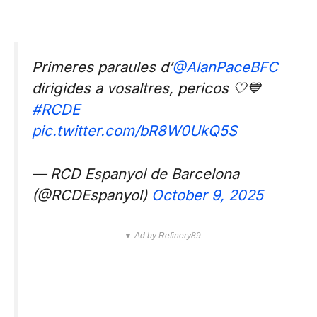
Primeres paraules d’
@AlanPaceBFC
dirigides a vosaltres, pericos 🤍💙
#RCDE
pic.twitter.com/bR8W0UkQ5S
— RCD Espanyol de Barcelona
(@RCDEspanyol)
October 9, 2025
▼ Ad by Refinery89