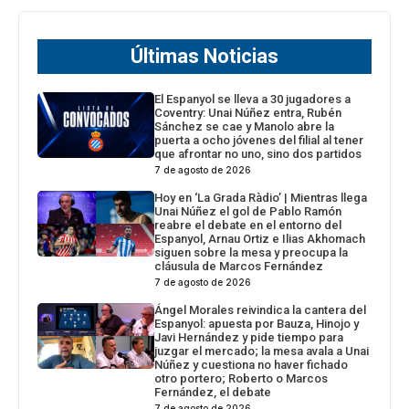
Últimas Noticias
El Espanyol se lleva a 30 jugadores a
Coventry: Unai Núñez entra, Rubén
Sánchez se cae y Manolo abre la
puerta a ocho jóvenes del filial al tener
que afrontar no uno, sino dos partidos
7 de agosto de 2026
Hoy en ‘La Grada Ràdio’ | Mientras llega
Unai Núñez el gol de Pablo Ramón
reabre el debate en el entorno del
Espanyol, Arnau Ortiz e Ilias Akhomach
siguen sobre la mesa y preocupa la
cláusula de Marcos Fernández
7 de agosto de 2026
Ángel Morales reivindica la cantera del
Espanyol: apuesta por Bauza, Hinojo y
Javi Hernández y pide tiempo para
juzgar el mercado; la mesa avala a Unai
Núñez y cuestiona no haver fichado
otro portero; Roberto o Marcos
Fernández, el debate
7 de agosto de 2026