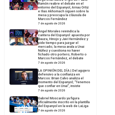
Ramón reabre el debate en el
entorno del Espanyol, Arnau Ortiz
e Ilias Akhomach siguen sobre la
mesa y preocupa la cláusula de
Marcos Fernández
7 de agosto de 2026
Ángel Morales reivindica la
cantera del Espanyol: apuesta por
Bauza, Hinojo y Javi Hernández y
pide tiempo para juzgar el
mercado; la mesa avala a Unai
Núñez y cuestiona no haver
fichado otro portero; Roberto o
Marcos Fernández, el debate
7 de agosto de 2026
LA OPINIÓN DEL DÍA | Del agujero
defensivo a la confianza en
Marcos: Brian Calvo analiza el
momento del Espanyol; “Tenemos
que confiar en Unai”, insiste
7 de agosto de 2026
Gabriel Moscardo ya figura
oficialmente inscrito en la plantilla
del Espanyol en la web de LaLiga
7 de agosto de 2026