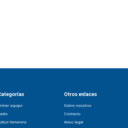
Categorías
Otros enlaces
rimer equipo
Sobre nosotros
adio
Contacto
útbol femenino
Aviso legal