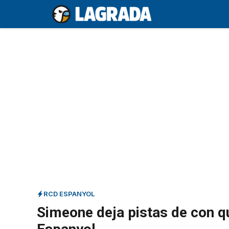
Saltar
al
contenido
RCD ESPANYOL
Simeone deja pistas de con qu