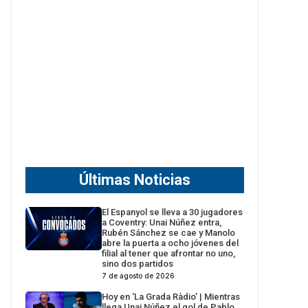
Últimas Noticias
El Espanyol se lleva a 30 jugadores
a Coventry: Unai Núñez entra,
Rubén Sánchez se cae y Manolo
abre la puerta a ocho jóvenes del
filial al tener que afrontar no uno,
sino dos partidos
7 de agosto de 2026
Hoy en ‘La Grada Ràdio’ | Mientras
llega Unai Núñez el gol de Pablo