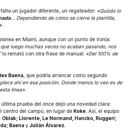
 falta un jugador diferente, un regateador:
«Quizás lo
mada
… Dependiendo de cómo se cierre la plantilla,
»
.
planea en Miami, aunque con un punto de ironía:
 que luego muchas veces no acaban pasando, nos
Y lo remató con otra frase de manual:
«Del 100% de
lex Baena
, que podría arrancar como segundo
piece ahí en esa posición. Donde menos lo veo es de
esta línea»
.
la última prueba del once dejó una novedad clara:
l centro del campo, en lugar de
Koke
. Así, el equipo
:
Oblak; Llorente, Le Normand, Hancko, Ruggeri;
ada; Baena
y
Julián Álvarez
.