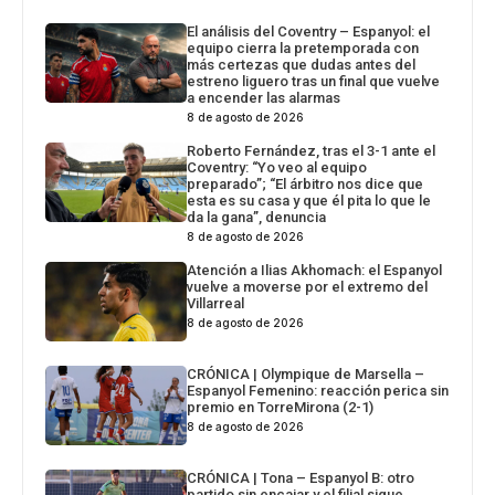
El análisis del Coventry – Espanyol: el
equipo cierra la pretemporada con
más certezas que dudas antes del
estreno liguero tras un final que vuelve
a encender las alarmas
8 de agosto de 2026
Roberto Fernández, tras el 3-1 ante el
Coventry: “Yo veo al equipo
preparado”; “El árbitro nos dice que
esta es su casa y que él pita lo que le
da la gana”, denuncia
8 de agosto de 2026
Atención a Ilias Akhomach: el Espanyol
vuelve a moverse por el extremo del
Villarreal
8 de agosto de 2026
CRÓNICA | Olympique de Marsella –
Espanyol Femenino: reacción perica sin
premio en TorreMirona (2-1)
8 de agosto de 2026
CRÓNICA | Tona – Espanyol B: otro
partido sin encajar y el filial sigue