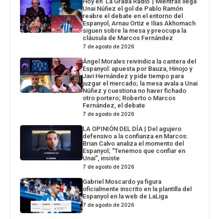
Hoy en ‘La Grada Ràdio’ | Mientras llega
Unai Núñez el gol de Pablo Ramón
reabre el debate en el entorno del
Espanyol, Arnau Ortiz e Ilias Akhomach
siguen sobre la mesa y preocupa la
cláusula de Marcos Fernández
7 de agosto de 2026
Ángel Morales reivindica la cantera del
Espanyol: apuesta por Bauza, Hinojo y
Javi Hernández y pide tiempo para
juzgar el mercado; la mesa avala a Unai
Núñez y cuestiona no haver fichado
otro portero; Roberto o Marcos
Fernández, el debate
7 de agosto de 2026
LA OPINIÓN DEL DÍA | Del agujero
defensivo a la confianza en Marcos:
Brian Calvo analiza el momento del
Espanyol; “Tenemos que confiar en
Unai”, insiste
7 de agosto de 2026
Gabriel Moscardo ya figura
oficialmente inscrito en la plantilla del
Espanyol en la web de LaLiga
7 de agosto de 2026