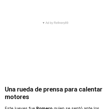
▼ Ad by Refinery89
Una rueda de prensa para calentar
motores
Este jueves fue
Romero
quien se sentó ante los