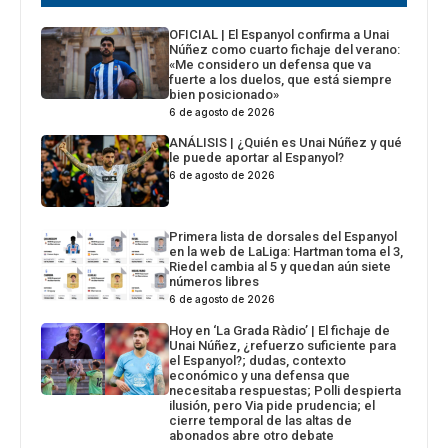
OFICIAL | El Espanyol confirma a Unai
Núñez como cuarto fichaje del verano:
«Me considero un defensa que va
fuerte a los duelos, que está siempre
bien posicionado»
6 de agosto de 2026
ANÁLISIS | ¿Quién es Unai Núñez y qué
le puede aportar al Espanyol?
6 de agosto de 2026
Primera lista de dorsales del Espanyol
en la web de LaLiga: Hartman toma el 3,
Riedel cambia al 5 y quedan aún siete
números libres
6 de agosto de 2026
Hoy en ‘La Grada Ràdio’ | El fichaje de
Unai Núñez, ¿refuerzo suficiente para
el Espanyol?; dudas, contexto
económico y una defensa que
necesitaba respuestas; Polli despierta
ilusión, pero Via pide prudencia; el
cierre temporal de las altas de
abonados abre otro debate