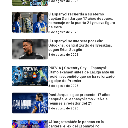
8 de agosto de 2026
El Espanyol recuerda a su eterno
capitán Dani Jarque 17 años después:
homenaje en la puerta 21 y nueva figura
de cera
8 de agosto de 2026
El Espanyol se interesa por Felix
Uduokhai, central zurdo del Beşiktaş,
según Ertan Süzgün
8 de agosto de 2026
PREVIA | Coventry City – Espanyol:
último examen antes de LaLiga ante un
recién ascendido que se ha reforzado
a golpe de Premier
8 de agosto de 2026
Dani Jarque sigue presente: 17 años
después, el espanyolismo vuelve a
reunirse alrededor del 21
8 de agosto de 2026
Al Barça también le pescan en la
cantera: el ex del Espanyol Pol