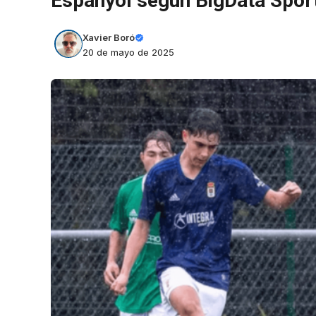
Espanyol según BigData Spor
Xavier Boró
20 de mayo de 2025