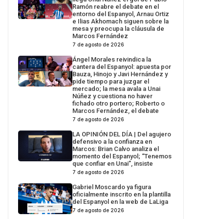
Ramón reabre el debate en el
entorno del Espanyol, Arnau Ortiz
e Ilias Akhomach siguen sobre la
mesa y preocupa la cláusula de
Marcos Fernández
7 de agosto de 2026
Ángel Morales reivindica la
cantera del Espanyol: apuesta por
Bauza, Hinojo y Javi Hernández y
pide tiempo para juzgar el
mercado; la mesa avala a Unai
Núñez y cuestiona no haver
fichado otro portero; Roberto o
Marcos Fernández, el debate
7 de agosto de 2026
LA OPINIÓN DEL DÍA | Del agujero
defensivo a la confianza en
Marcos: Brian Calvo analiza el
momento del Espanyol; “Tenemos
que confiar en Unai”, insiste
7 de agosto de 2026
Gabriel Moscardo ya figura
oficialmente inscrito en la plantilla
del Espanyol en la web de LaLiga
7 de agosto de 2026