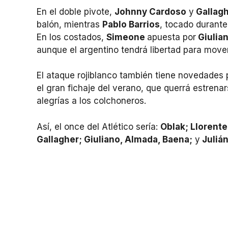
En el doble pivote,
Johnny Cardoso
y
Gallag
balón, mientras
Pablo Barrios
, tocado durante
En los costados,
Simeone
apuesta por
Giulia
aunque el argentino tendrá libertad para move
El ataque rojiblanco también tiene novedades
el gran fichaje del verano, que querrá estren
alegrías a los colchoneros.
Así, el once del Atlético sería:
Oblak; Llorent
Gallagher; Giuliano, Almada, Baena;
y
Julián