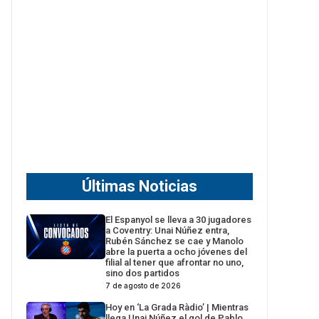
Últimas Noticias
El Espanyol se lleva a 30 jugadores
a Coventry: Unai Núñez entra,
Rubén Sánchez se cae y Manolo
abre la puerta a ocho jóvenes del
filial al tener que afrontar no uno,
sino dos partidos
7 de agosto de 2026
Hoy en ‘La Grada Ràdio’ | Mientras
llega Unai Núñez el gol de Pablo