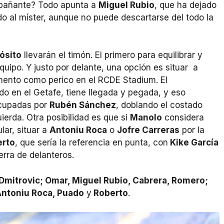
mpañante? Todo apunta a
Miguel Rubio
, que ha dejado
 al míster, aunque no puede descartarse del todo la
ósito
llevarán el timón. El primero para equilibrar y
quipo. Y justo por delante, una opción es situar a
omento como perico en el RCDE Stadium. El
o en el Getafe, tiene llegada y pegada, y eso
 ocupadas por
Rubén Sánchez
, doblando el costado
quierda. Otra posibilidad es que si
Manolo
considera
lar, situar a
Antoniu Roca
o
Jofre Carreras
por la
erto
, que sería la referencia en punta, con
Kike García
erra de delanteros.
Dmitrovic; Omar, Miguel Rubio, Cabrera, Romero;
Antoniu Roca, Puado
y
Roberto
.