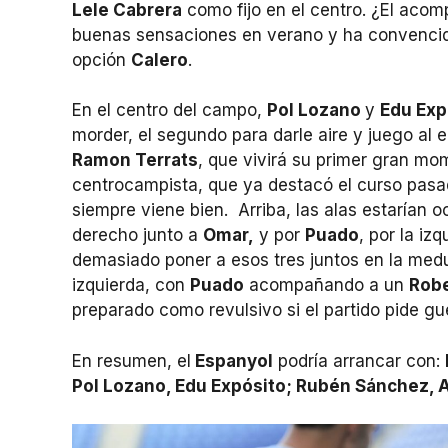
Lele Cabrera
como fijo en el centro. ¿El aco
buenas sensaciones en verano y ha convencido
opción
Calero
.
En el centro del campo,
Pol Lozano
y
Edu Exp
morder, el segundo para darle aire y juego al e
Ramon Terrats
, que vivirá su primer gran m
centrocampista, que ya destacó el curso pasad
siempre viene bien. Arriba, las alas estarían
derecho junto a
Omar,
y por
Puado
, por la iz
demasiado poner a esos tres juntos en la medu
izquierda, con
Puado
acompañando a un
Rob
preparado como revulsivo si el partido pide gu
En resumen, el
Espanyol
podría arrancar con:
Pol Lozano, Edu Expósito; Rubén Sánchez, 