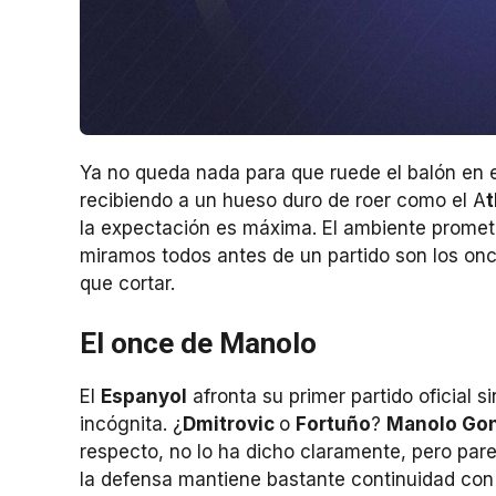
Ya no queda nada para que ruede el balón en 
recibiendo a un hueso duro de roer como el A
t
la expectación es máxima. El ambiente promet
miramos todos antes de un partido son los once
que cortar.
El once de Manolo
El
Espanyol
afronta su primer partido oficial s
incógnita. ¿
Dmitrovic
o
Fortuño
?
Manolo Go
respecto, no lo ha dicho claramente, pero parec
la defensa mantiene bastante continuidad co