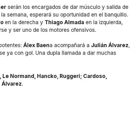
her
serán los encargados de dar músculo y salida de
 la semana, esperará su oportunidad en el banquillo.
no
en la derecha y
Thiago Almada
en la izquierda,
rse y ser uno de los motores ofensivos.
 potentes:
Álex Baen
a acompañará a
Julián Álvarez
,
arse ya con gol. Una dupla llamada a dar muchas
e, Le Normand, Hancko, Ruggeri; Cardoso,
 Álvarez
.