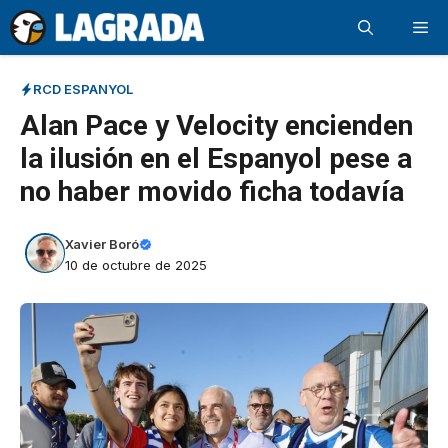
Saltar
Me
al
contenido
RCD ESPANYOL
Alan Pace y Velocity encienden
la ilusión en el Espanyol pese a
no haber movido ficha todavía
Xavier Boró
10 de octubre de 2025