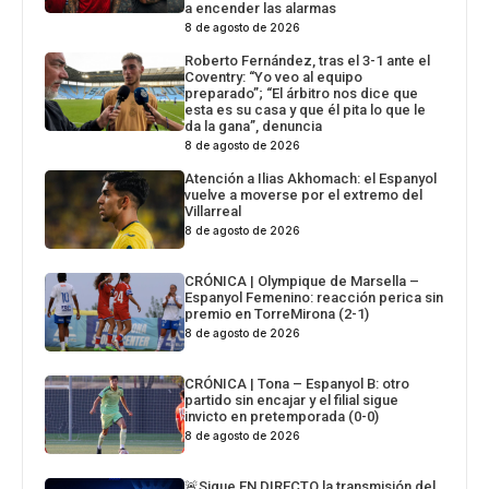
a encender las alarmas
8 de agosto de 2026
Roberto Fernández, tras el 3-1 ante el
Coventry: “Yo veo al equipo
preparado”; “El árbitro nos dice que
esta es su casa y que él pita lo que le
da la gana”, denuncia
8 de agosto de 2026
Atención a Ilias Akhomach: el Espanyol
vuelve a moverse por el extremo del
Villarreal
8 de agosto de 2026
CRÓNICA | Olympique de Marsella –
Espanyol Femenino: reacción perica sin
premio en TorreMirona (2-1)
8 de agosto de 2026
CRÓNICA | Tona – Espanyol B: otro
partido sin encajar y el filial sigue
invicto en pretemporada (0-0)
8 de agosto de 2026
🚨Sigue EN DIRECTO la transmisión del