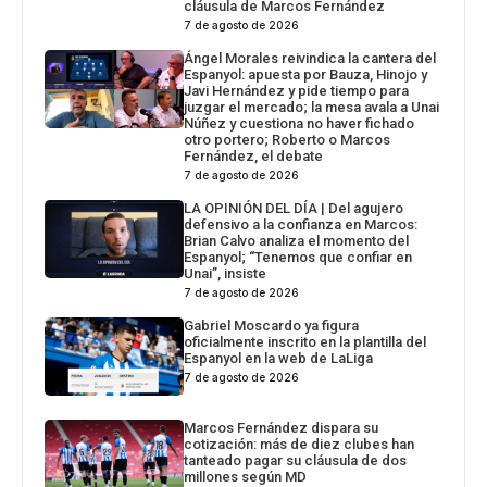
cláusula de Marcos Fernández
7 de agosto de 2026
Ángel Morales reivindica la cantera del
Espanyol: apuesta por Bauza, Hinojo y
Javi Hernández y pide tiempo para
juzgar el mercado; la mesa avala a Unai
Núñez y cuestiona no haver fichado
otro portero; Roberto o Marcos
Fernández, el debate
7 de agosto de 2026
LA OPINIÓN DEL DÍA | Del agujero
defensivo a la confianza en Marcos:
Brian Calvo analiza el momento del
Espanyol; “Tenemos que confiar en
Unai”, insiste
7 de agosto de 2026
Gabriel Moscardo ya figura
oficialmente inscrito en la plantilla del
Espanyol en la web de LaLiga
7 de agosto de 2026
Marcos Fernández dispara su
cotización: más de diez clubes han
tanteado pagar su cláusula de dos
millones según MD