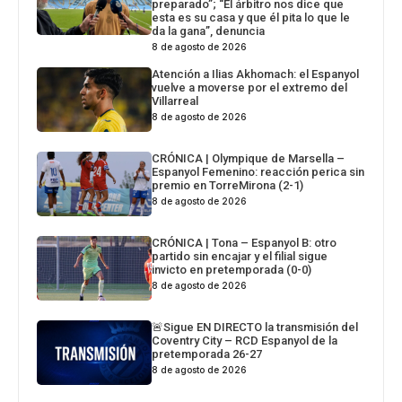
preparado”; “El árbitro nos dice que
esta es su casa y que él pita lo que le
da la gana”, denuncia
8 de agosto de 2026
Atención a Ilias Akhomach: el Espanyol
vuelve a moverse por el extremo del
Villarreal
8 de agosto de 2026
CRÓNICA | Olympique de Marsella –
Espanyol Femenino: reacción perica sin
premio en TorreMirona (2-1)
8 de agosto de 2026
CRÓNICA | Tona – Espanyol B: otro
partido sin encajar y el filial sigue
invicto en pretemporada (0-0)
8 de agosto de 2026
🚨Sigue EN DIRECTO la transmisión del
Coventry City – RCD Espanyol de la
pretemporada 26-27
8 de agosto de 2026