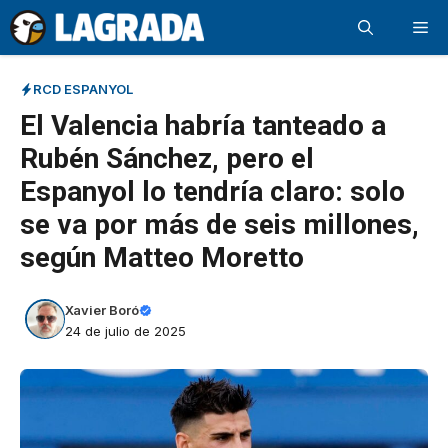
Saltar
Me
al
contenido
RCD ESPANYOL
El Valencia habría tanteado a
Rubén Sánchez, pero el
Espanyol lo tendría claro: solo
se va por más de seis millones,
según Matteo Moretto
Xavier Boró
24 de julio de 2025