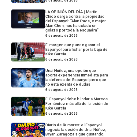
6 de agosto de 2026
LA OPINIÓN DEL DÍA | Martín
Chico carga contra la propiedad
del Espanyol: “Alan Pace, o mejor
Alan Chen, nos ha colado un
golazo por toda la escuadra”
6 de agosto de 2026
El margen que puede ganar el
Espanyol para fichar por la baja de
Kike García
6 de agosto de 2026
Unai Núñez, una opción que
aporta experiencia inmediata para
la defensa del Espanyol pero que
no está exenta de dudas
6 de agosto de 2026
El Espanyol debe blindar a Marcos
Fernández más allá de la lesión de
Kike García
6 de agosto de 2026
Diario de Rumores: el Espanyol
negocia la cesión de Unai Núñez;
Bryan Zaragoza sigue gustando,