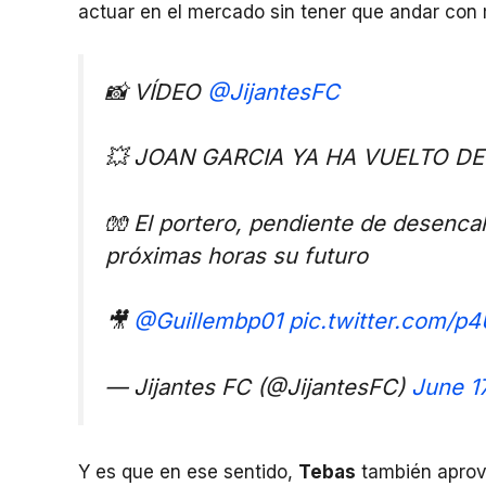
actuar en el mercado sin tener que andar con
📸 VÍDEO
@JijantesFC
💥 JOAN GARCIA YA HA VUELTO DE
🧤 El portero, pendiente de desencall
próximas horas su futuro
🎥
@Guillembp01
pic.twitter.com/p
— Jijantes FC (@JijantesFC)
June 1
Y es que en ese sentido,
Tebas
también aprove