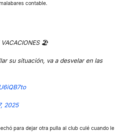
 malabares contable.
 VACACIONES 🏖️
ar su situación, va a desvelar en las
4U6iQB7to
7, 2025
chó para dejar otra pulla al club culé cuando le