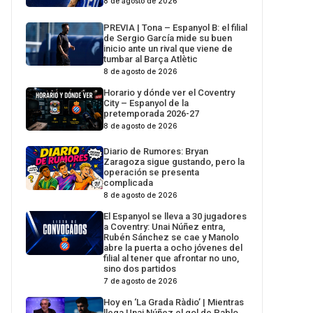
8 de agosto de 2026
PREVIA | Tona – Espanyol B: el filial
de Sergio García mide su buen
inicio ante un rival que viene de
tumbar al Barça Atlètic
8 de agosto de 2026
Horario y dónde ver el Coventry
City – Espanyol de la
pretemporada 2026-27
8 de agosto de 2026
Diario de Rumores: Bryan
Zaragoza sigue gustando, pero la
operación se presenta
complicada
8 de agosto de 2026
El Espanyol se lleva a 30 jugadores
a Coventry: Unai Núñez entra,
Rubén Sánchez se cae y Manolo
abre la puerta a ocho jóvenes del
filial al tener que afrontar no uno,
sino dos partidos
7 de agosto de 2026
Hoy en ‘La Grada Ràdio’ | Mientras
llega Unai Núñez el gol de Pablo