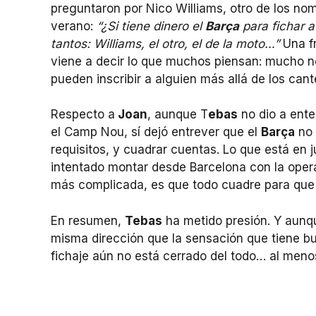
preguntaron por Nico Williams, otro de los n
verano:
“¿Si tiene dinero el
Barça
para fichar a
tantos: Williams, el otro, el de la moto…”
Una fr
viene a decir lo que muchos piensan: mucho n
pueden inscribir a alguien más allá de los cant
Respecto a
Joan
, aunque T
ebas
no dio a ente
el Camp Nou, sí dejó entrever que el
Barça
no 
requisitos, y cuadrar cuentas. Lo que está en j
intentado montar desde Barcelona con la opera
más complicada, es que todo cuadre para que 
En resumen,
Tebas
ha metido presión. Y aunqu
misma dirección que la sensación que tiene b
fichaje aún no está cerrado del todo… al meno