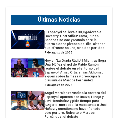
Últimas Noticias
El Espanyol se lleva a 30 jugadores a
Coventry: Unai Núñez entra, Rubén
Sánchez se cae y Manolo abre la
puerta a ocho jóvenes del filial al tener
que afrontar no uno, sino dos partidos
7 de agosto de 2026
Hoy en ‘La Grada Ràdio’ | Mientras llega
Unai Núñez el gol de Pablo Ramón
reabre el debate en el entorno del
Espanyol, Arnau Ortiz e Ilias Akhomach
siguen sobre la mesa y preocupa la
cláusula de Marcos Fernández
7 de agosto de 2026
Ángel Morales reivindica la cantera del
Espanyol: apuesta por Bauza, Hinojo y
Javi Hernández y pide tiempo para
juzgar el mercado; la mesa avala a Unai
Núñez y cuestiona no haver fichado
otro portero; Roberto o Marcos
Fernández, el debate