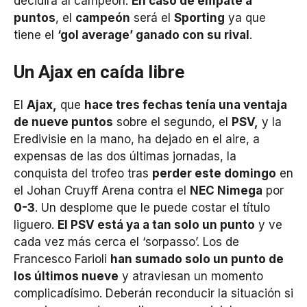
decidirá al campeón.
En caso de empate a
puntos
, el
campeón
será el
Sporting
ya que
tiene el
‘gol average’ ganado con su rival
.
Un Ajax en caída libre
El
Ajax,
que
hace tres fechas tenía una ventaja
de nueve puntos
sobre el segundo, el
PSV,
y la
Eredivisie en la mano, ha dejado en el aire, a
expensas de las dos últimas jornadas, la
conquista del trofeo tras
perder este domingo
en
el Johan Cruyff Arena contra el
NEC Nimega
por
0-3
. Un desplome que le puede costar el título
liguero.
El PSV está ya a tan solo un punto
y ve
cada vez más cerca el ‘sorpasso’. Los de
Francesco Farioli
han sumado solo un punto de
los últimos nueve
y atraviesan un momento
complicadísimo. Deberán reconducir la situación si