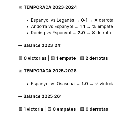
📅
TEMPORADA 2023‑2024
Espanyol vs Leganés →
0‑1
→ ❌ derrot
Andorra vs Espanyol →
1‑1
→ 🤝 empate
Racing vs Espanyol →
2‑0
→ ❌ derrota
➡️
Balance 2023‑24:
🟩
0 victorias
| 🟨
1 empate
| 🟥
2 derrotas
📅
TEMPORADA 2025‑2026
Espanyol vs Osasuna →
1‑0
→ ✅ victori
➡️
Balance 2025‑26:
🟩
1 victoria
| 🟨
0 empates
| 🟥
0 derrotas