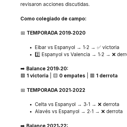
revisaron acciones discutidas.
Como colegiado de campo:
📅
TEMPORADA 2019‑2020
Eibar vs Espanyol → 1‑2 → ✅ victoria
2️⃣ Espanyol vs Valencia → 1‑2 → ❌ derr
➡️
Balance 2019‑20:
🟩
1 victoria
| 🟨
0 empates
| 🟥
1 derrota
📅
TEMPORADA 2021‑2022
Celta vs Espanyol → 3‑1 → ❌ derrota
Alavés vs Espanyol → 2‑1 → ❌ derrota
➡️
Balance 2021‑22: