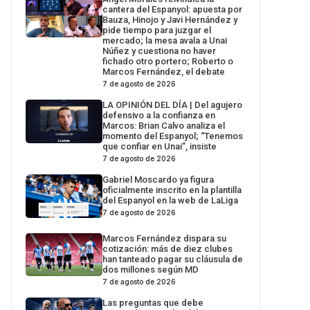
cantera del Espanyol: apuesta por
Bauza, Hinojo y Javi Hernández y
pide tiempo para juzgar el
mercado; la mesa avala a Unai
Núñez y cuestiona no haver
fichado otro portero; Roberto o
Marcos Fernández, el debate
7 de agosto de 2026
LA OPINIÓN DEL DÍA | Del agujero
defensivo a la confianza en
Marcos: Brian Calvo analiza el
momento del Espanyol; “Tenemos
que confiar en Unai”, insiste
7 de agosto de 2026
Gabriel Moscardo ya figura
oficialmente inscrito en la plantilla
del Espanyol en la web de LaLiga
7 de agosto de 2026
Marcos Fernández dispara su
cotización: más de diez clubes
han tanteado pagar su cláusula de
dos millones según MD
7 de agosto de 2026
Las preguntas que debe