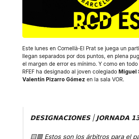
Este lunes en Cornellà-El Prat se juega un par
llegan separados por dos puntos, en plena pugn
el margen de error es mínimo. Y como en todo d
RFEF ha designado al joven colegiado
Miguel
Valentín Pizarro Gómez
en la sala VOR.
𝗗𝗘𝗦𝗜𝗚𝗡𝗔𝗖𝗜𝗢𝗡𝗘𝗦 | 𝗝𝗢𝗥𝗡𝗔𝗗𝗔 
🟨🟥 Estos son los árbitros para el 