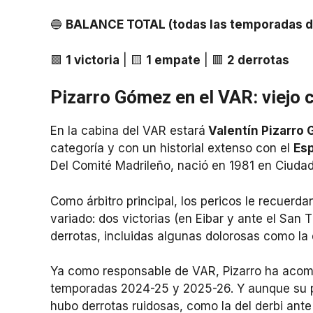
🔵
BALANCE TOTAL (todas las temporadas d
🟩
1 victoria
| 🟨
1 empate
| 🟥
2 derrotas
Pizarro Gómez en el VAR: viejo
En la cabina del VAR estará
Valentín Pizarro
categoría y con un historial extenso con el
Es
Del Comité Madrileño, nació en 1981 en Ciudad R
Como árbitro principal, los pericos le recuerd
variado: dos victorias (en Eibar y ante el San 
derrotas, incluidas algunas dolorosas como la 
Ya como responsable de VAR, Pizarro ha acomp
temporadas 2024-25 y 2025-26. Y aunque su pr
hubo derrotas ruidosas, como la del derbi ante e