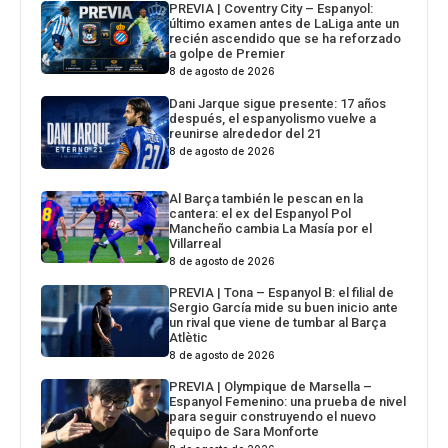
PREVIA | Coventry City – Espanyol:
último examen antes de LaLiga ante un
recién ascendido que se ha reforzado
a golpe de Premier
8 de agosto de 2026
Dani Jarque sigue presente: 17 años
después, el espanyolismo vuelve a
reunirse alrededor del 21
8 de agosto de 2026
Al Barça también le pescan en la
cantera: el ex del Espanyol Pol
Mancheño cambia La Masía por el
Villarreal
8 de agosto de 2026
PREVIA | Tona – Espanyol B: el filial de
Sergio García mide su buen inicio ante
un rival que viene de tumbar al Barça
Atlètic
8 de agosto de 2026
PREVIA | Olympique de Marsella –
Espanyol Femenino: una prueba de nivel
para seguir construyendo el nuevo
equipo de Sara Monforte