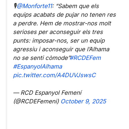
🎙️
@Monforte11
: “Sabem que els
equips acabats de pujar no tenen res
a perdre. Hem de mostrar-nos molt
serioses per aconseguir els tres
punts: imposar-nos, ser un equip
agressiu i aconseguir que l’Alhama
no se senti còmode”
#RCDEFem
#EspanyolAlhama
pic.twitter.com/A4DUVJswsC
— RCD Espanyol Femení
(@RCDEFemeni)
October 9, 2025