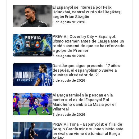
El Espanyol se interesa por Felix
Uduokhai, central zurdo del Beşiktaş,
según Ertan Süzgün
8 de agosto de 2026
PREVIA | Coventry City – Espanyol:
último examen antes de LaLiga ante un
recién ascendido que se ha reforzado
a golpe de Premier
8 de agosto de 2026
Dani Jarque sigue presente: 17 años
después, el espanyolismo vuelve a
reunirse alrededor del 21
8 de agosto de 2026
Al Barça también le pescan en la
cantera: el ex del Espanyol Pol
Mancheño cambia La Masía por el
Villarreal
8 de agosto de 2026
PREVIA | Tona – Espanyol B: el filial de
Sergio García mide su buen inicio ante
un rival que viene de tumbar al Barça
Atlètic