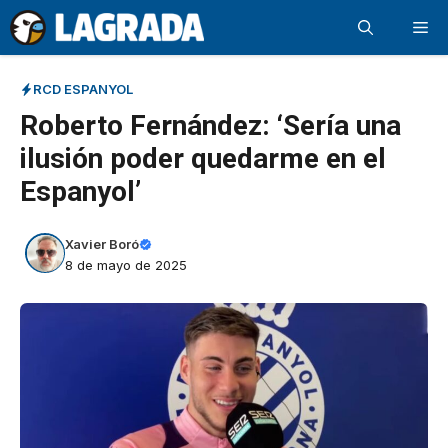
Saltar
Me
al
contenido
RCD ESPANYOL
Roberto Fernández: ‘Sería una
ilusión poder quedarme en el
Espanyol’
Xavier Boró
8 de mayo de 2025