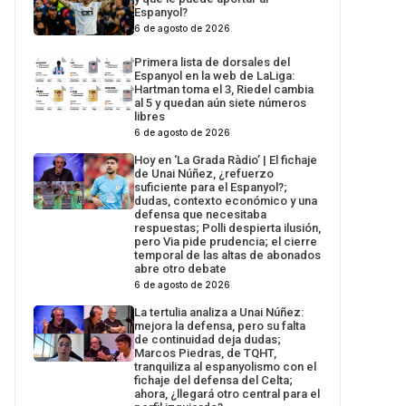
Espanyol?
6 de agosto de 2026
Primera lista de dorsales del
Espanyol en la web de LaLiga:
Hartman toma el 3, Riedel cambia
al 5 y quedan aún siete números
libres
6 de agosto de 2026
Hoy en ‘La Grada Ràdio’ | El fichaje
de Unai Núñez, ¿refuerzo
suficiente para el Espanyol?;
dudas, contexto económico y una
defensa que necesitaba
respuestas; Polli despierta ilusión,
pero Via pide prudencia; el cierre
temporal de las altas de abonados
abre otro debate
6 de agosto de 2026
La tertulia analiza a Unai Núñez:
mejora la defensa, pero su falta
de continuidad deja dudas;
Marcos Piedras, de TQHT,
tranquiliza al espanyolismo con el
fichaje del defensa del Celta;
ahora, ¿llegará otro central para el