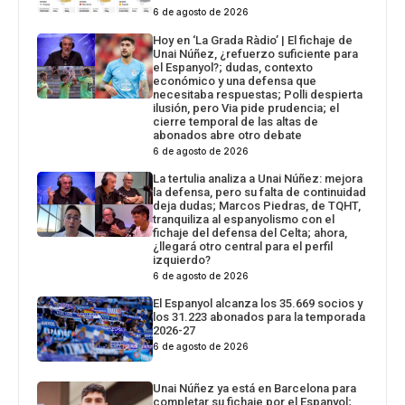
6 de agosto de 2026
Hoy en ‘La Grada Ràdio’ | El fichaje de
Unai Núñez, ¿refuerzo suficiente para
el Espanyol?; dudas, contexto
económico y una defensa que
necesitaba respuestas; Polli despierta
ilusión, pero Via pide prudencia; el
cierre temporal de las altas de
abonados abre otro debate
6 de agosto de 2026
La tertulia analiza a Unai Núñez: mejora
la defensa, pero su falta de continuidad
deja dudas; Marcos Piedras, de TQHT,
tranquiliza al espanyolismo con el
fichaje del defensa del Celta; ahora,
¿llegará otro central para el perfil
izquierdo?
6 de agosto de 2026
El Espanyol alcanza los 35.669 socios y
los 31.223 abonados para la temporada
2026-27
6 de agosto de 2026
Unai Núñez ya está en Barcelona para
completar su fichaje por el Espanyol;