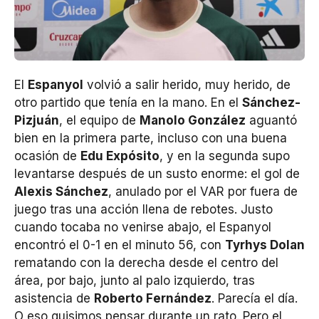
El
Espanyol
volvió a salir herido, muy herido, de
otro partido que tenía en la mano. En el
Sánchez-
Pizjuán
, el equipo de
Manolo González
aguantó
bien en la primera parte, incluso con una buena
ocasión de
Edu Expósito
, y en la segunda supo
levantarse después de un susto enorme: el gol de
Alexis Sánchez
, anulado por el VAR por fuera de
juego tras una acción llena de rebotes. Justo
cuando tocaba no venirse abajo, el Espanyol
encontró el 0-1 en el minuto 56, con
Tyrhys Dolan
rematando con la derecha desde el centro del
área, por bajo, junto al palo izquierdo, tras
asistencia de
Roberto Fernández
. Parecía el día.
O eso quisimos pensar durante un rato. Pero el