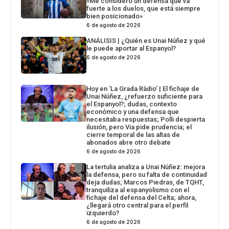
«Me considero un defensa que va
fuerte a los duelos, que está siempre
bien posicionado»
6 de agosto de 2026
ANÁLISIS | ¿Quién es Unai Núñez y qué
le puede aportar al Espanyol?
6 de agosto de 2026
Hoy en ‘La Grada Ràdio’ | El fichaje de
Unai Núñez, ¿refuerzo suficiente para
el Espanyol?; dudas, contexto
económico y una defensa que
necesitaba respuestas; Polli despierta
ilusión, pero Via pide prudencia; el
cierre temporal de las altas de
abonados abre otro debate
6 de agosto de 2026
La tertulia analiza a Unai Núñez: mejora
la defensa, pero su falta de continuidad
deja dudas; Marcos Piedras, de TQHT,
tranquiliza al espanyolismo con el
fichaje del defensa del Celta; ahora,
¿llegará otro central para el perfil
izquierdo?
6 de agosto de 2026