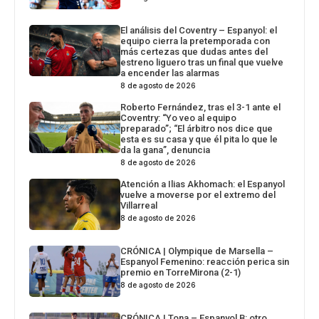
El análisis del Coventry – Espanyol: el
equipo cierra la pretemporada con
más certezas que dudas antes del
estreno liguero tras un final que vuelve
a encender las alarmas
8 de agosto de 2026
Roberto Fernández, tras el 3-1 ante el
Coventry: “Yo veo al equipo
preparado”; “El árbitro nos dice que
esta es su casa y que él pita lo que le
da la gana”, denuncia
8 de agosto de 2026
Atención a Ilias Akhomach: el Espanyol
vuelve a moverse por el extremo del
Villarreal
8 de agosto de 2026
CRÓNICA | Olympique de Marsella –
Espanyol Femenino: reacción perica sin
premio en TorreMirona (2-1)
8 de agosto de 2026
CRÓNICA | Tona – Espanyol B: otro