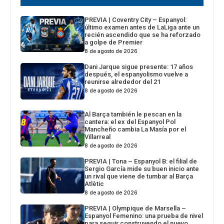
PREVIA | Coventry City – Espanyol:
último examen antes de LaLiga ante un
recién ascendido que se ha reforzado
a golpe de Premier
8 de agosto de 2026
Dani Jarque sigue presente: 17 años
después, el espanyolismo vuelve a
reunirse alrededor del 21
8 de agosto de 2026
Al Barça también le pescan en la
cantera: el ex del Espanyol Pol
Mancheño cambia La Masía por el
Villarreal
8 de agosto de 2026
PREVIA | Tona – Espanyol B: el filial de
Sergio García mide su buen inicio ante
un rival que viene de tumbar al Barça
Atlètic
8 de agosto de 2026
PREVIA | Olympique de Marsella –
Espanyol Femenino: una prueba de nivel
para seguir construyendo el nuevo