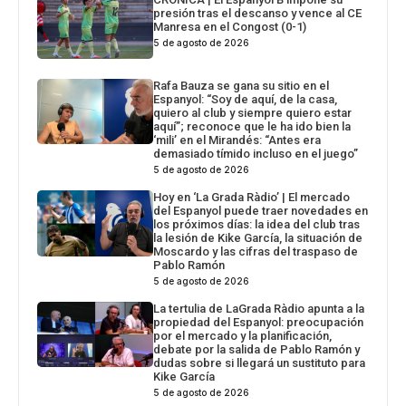
presión tras el descanso y vence al CE
Manresa en el Congost (0-1)
5 de agosto de 2026
Rafa Bauza se gana su sitio en el
Espanyol: “Soy de aquí, de la casa,
quiero al club y siempre quiero estar
aquí”; reconoce que le ha ido bien la
‘mili’ en el Mirandés: “Antes era
demasiado tímido incluso en el juego”
5 de agosto de 2026
Hoy en ‘La Grada Ràdio’ | El mercado
del Espanyol puede traer novedades en
los próximos días: la idea del club tras
la lesión de Kike García, la situación de
Moscardo y las cifras del traspaso de
Pablo Ramón
5 de agosto de 2026
La tertulia de LaGrada Ràdio apunta a la
propiedad del Espanyol: preocupación
por el mercado y la planificación,
debate por la salida de Pablo Ramón y
dudas sobre si llegará un sustituto para
Kike García
5 de agosto de 2026