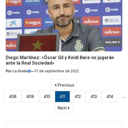
Diego Martínez: «Óscar Gil y Keidi Bare no jugarán
ante la Real Sociedad»
Por
La Grada
—
17 de septiembre de 2022
Previous
408
409
410
411
412
413
414
…
Next