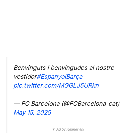
Benvinguts i benvingudes al nostre
vestidor
#EspanyolBarça
pic.twitter.com/MGGLJ5URkn
— FC Barcelona (@FCBarcelona_cat)
May 15, 2025
▼ Ad by Refinery89