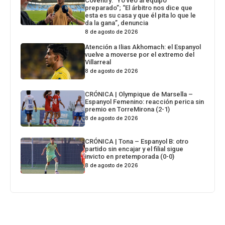
Coventry: “Yo veo al equipo
preparado”; “El árbitro nos dice que
esta es su casa y que él pita lo que le
da la gana”, denuncia
8 de agosto de 2026
Atención a Ilias Akhomach: el Espanyol
vuelve a moverse por el extremo del
Villarreal
8 de agosto de 2026
CRÓNICA | Olympique de Marsella –
Espanyol Femenino: reacción perica sin
premio en TorreMirona (2-1)
8 de agosto de 2026
CRÓNICA | Tona – Espanyol B: otro
partido sin encajar y el filial sigue
invicto en pretemporada (0-0)
8 de agosto de 2026