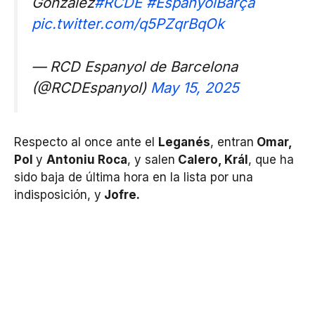
González
#RCDE
#EspanyolBarça
pic.twitter.com/q5PZqrBqOk
— RCD Espanyol de Barcelona
(@RCDEspanyol)
May 15, 2025
Respecto al once ante el
Leganés
, entran
Omar,
Pol
y
Antoniu Roca
, y salen
Calero, Král
, que ha
sido baja de última hora en la lista por una
indisposición, y
Jofre.