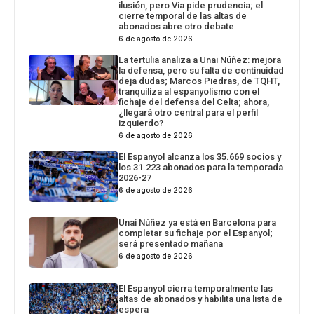
ilusión, pero Via pide prudencia; el
cierre temporal de las altas de
abonados abre otro debate
6 de agosto de 2026
La tertulia analiza a Unai Núñez: mejora
la defensa, pero su falta de continuidad
deja dudas; Marcos Piedras, de TQHT,
tranquiliza al espanyolismo con el
fichaje del defensa del Celta; ahora,
¿llegará otro central para el perfil
izquierdo?
6 de agosto de 2026
El Espanyol alcanza los 35.669 socios y
los 31.223 abonados para la temporada
2026-27
6 de agosto de 2026
Unai Núñez ya está en Barcelona para
completar su fichaje por el Espanyol;
será presentado mañana
6 de agosto de 2026
El Espanyol cierra temporalmente las
altas de abonados y habilita una lista de
espera