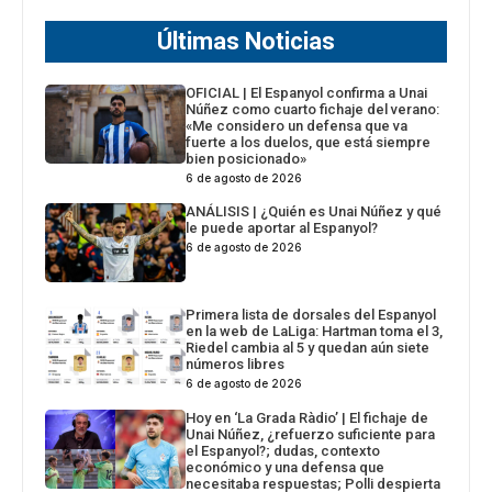
Últimas Noticias
OFICIAL | El Espanyol confirma a Unai
Núñez como cuarto fichaje del verano:
«Me considero un defensa que va
fuerte a los duelos, que está siempre
bien posicionado»
6 de agosto de 2026
ANÁLISIS | ¿Quién es Unai Núñez y qué
le puede aportar al Espanyol?
6 de agosto de 2026
Primera lista de dorsales del Espanyol
en la web de LaLiga: Hartman toma el 3,
Riedel cambia al 5 y quedan aún siete
números libres
6 de agosto de 2026
Hoy en ‘La Grada Ràdio’ | El fichaje de
Unai Núñez, ¿refuerzo suficiente para
el Espanyol?; dudas, contexto
económico y una defensa que
necesitaba respuestas; Polli despierta